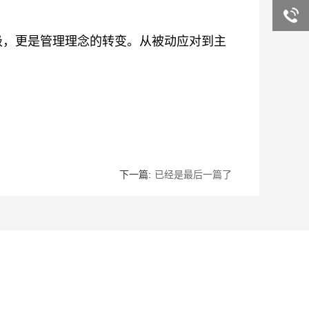
询
售后客
级，更是管理理念的转变。从被动应对到主
服
下一篇:
已经是最后一篇了